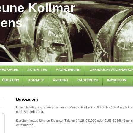
une Kollmar
gens
NEUWAGEN
AKTUELLES
FINANZIERUNG
GEBRAUCHTWAGENANKA
ÜBER UNS
KONTAKT
ANFAHRT
GÄSTEBUCH
IMPRESSUM
Bürozeiten
Unser Autohaus empfängt Sie immer Montag bis Freitag 08:00 bis 19:00 nach t
nach Vereinbarung.
Darüber hinaus können Sie unter Telefon 04128 941990 oder 0163-3934840 gerne
vereinbaren.