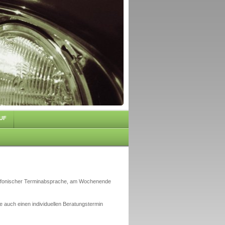
UF
elefonischer Terminabsprache, am Wochenende
 auch einen individuellen Beratungstermin