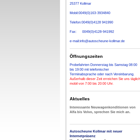
25377 Kollmar
Mobil:
0049(0)163-3934840
Telefon:
0049(0)4128 941990
Fax: 0049(0)4128-941992
e-mail:info@autoscheune-kollmar.de
Öffnungszeiten
Probefahrten Donnerstag bis Samstag 08:00
bis 19:00 mit telefonischer
Terminabsprache
oder nach Vereinbarung.
Außerhalb dieser Zeit erreichen Sie uns täglic
mobil von 7:00 bis 20:00 Uhr.
Aktuelles
Interessante Neuwagenkonditionen von
Alfa bis Volvo, sprechen Sie mich an.
Autoscheune Kollmar mit
neuer
Internetpräsenz