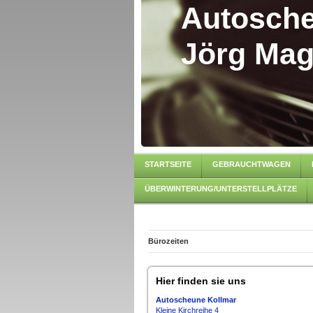
Autosche
Jörg Ma
STARTSEITE
GEBRAUCHTWAGEN
ÜBERWINTERUNG/UNTERSTELLPLÄTZE
Bürozeiten
Hier finden sie uns
Autoscheune Kollmar
Kleine Kirchreihe 4